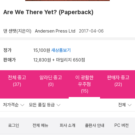
Are We There Yet? (Paperback)
댄 샌탯(지은이)
Andersen Press Ltd
2017-04-06
정가
15,100원
새상품보기
판매가
12,830원 + 마일리지 650점
전체 중고
알라딘 중고
이 광활한
판매자 중고
우주점
(37)
(0)
(22)
(15)
저가격순
모든 품질 등급
전체
로그인
전체 메뉴
회사 소개
출판사 안내
PC 버전