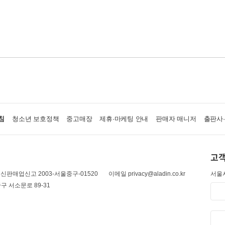
침
청소년 보호정책
중고매장
제휴·마케팅 안내
판매자 매니저
출판사
고객
신판매업신고 2003-서울중구-01520
이메일 privacy@aladin.co.kr
서울시
구 서소문로 89-31