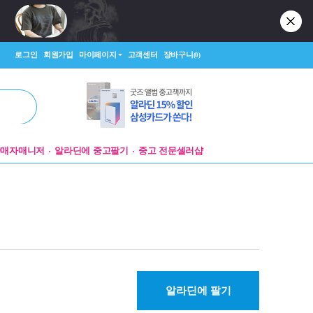
로그인
회원가입
마이페이지
고객센터
장바구니
(0)
판매자매니저
알라딘에 중고팔기
중고 전문셀러샵
알라딘에 팔기