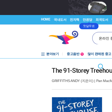
HOME
국내도서
전자책
만권당
외국도서
첫달무료
온라인 
분야보기
중고음반
많이 판매된 중고
N
1천원부터
중고음반
The 91-Storey Treeho
GRIFFITHS ANDY
(지은이) |
Pan MacMi