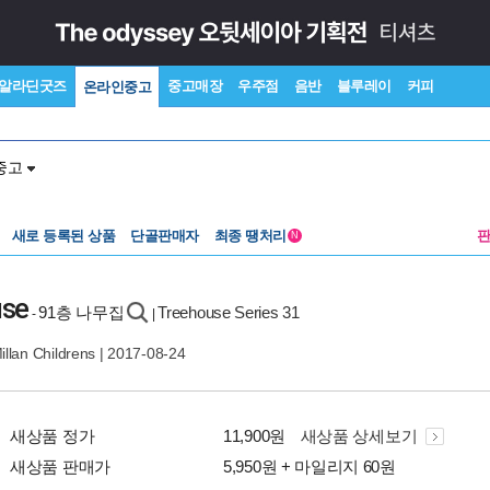
알라딘굿즈
중고매장
우주점
음반
블루레이
커피
온라인중고
중고
새로 등록된 상품
단골판매자
최종 땡처리
N
use
91층 나무집
Treehouse Series 31
-
|
llan Childrens
| 2017-08-24
새상품 정가
11,900원
새상품 상세보기
새상품 판매가
5,950원 + 마일리지 60원