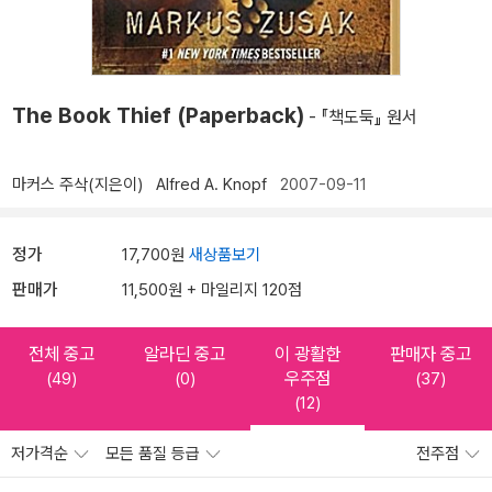
The Book Thief (Paperback)
- 『책도둑』 원서
마커스 주삭(지은이)
Alfred A. Knopf
2007-09-11
정가
17,700원
새상품보기
판매가
11,500원 + 마일리지 120점
전체 중고
알라딘 중고
이 광활한
판매자 중고
우주점
(49)
(0)
(37)
(12)
저가격순
모든 품질 등급
전주점