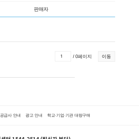
판매자
/ 0페이지
이동
·공급사 안내
광고 안내
학교·기업·기관 대량구매
센터 1544-2514 (발신자 부담)