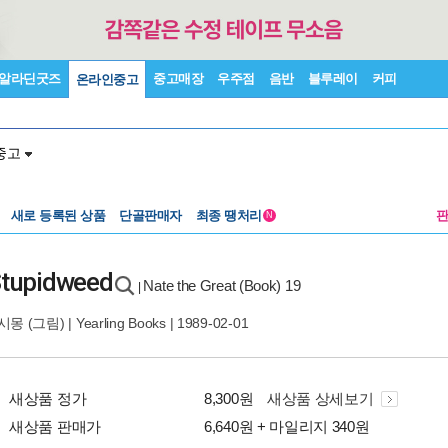
알라딘굿즈
중고매장
우주점
음반
블루레이
커피
온라인중고
중고
새로 등록된 상품
단골판매자
최종 땡처리
N
 Stupidweed
Nate the Great (Book) 19
|
시몽
(그림) |
Yearling Books
| 1989-02-01
새상품 정가
8,300원
새상품 상세보기
새상품 판매가
6,640원 + 마일리지 340원