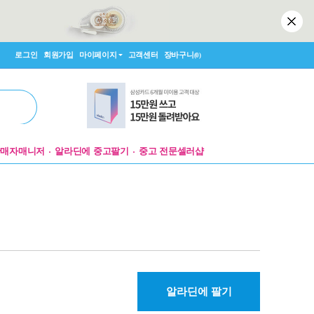
로그인
회원가입
마이페이지
고객센터
장바구니
(0)
판매자매니저
알라딘에 중고팔기
중고 전문셀러샵
알라딘에 팔기