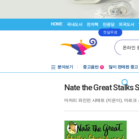
HOME
국내도서
전자책
만권당
외국도서
첫달무료
온라인 
분야보기
중고음반
많이 판매된 중고
N
1천원부터
중고음반
Nate the Great Stalks
마저리 와인먼 샤매트
(지은이),
마르크 