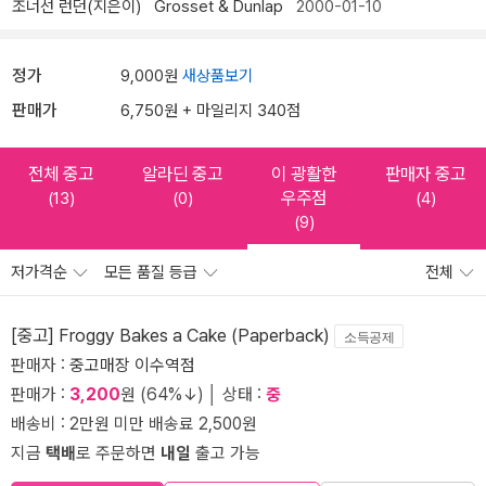
조너선 런던(지은이)
Grosset & Dunlap
2000-01-10
정가
9,000원
새상품보기
판매가
6,750원 + 마일리지 340점
전체 중고
알라딘 중고
이 광활한
판매자 중고
우주점
(13)
(0)
(4)
(9)
저가격순
모든 품질 등급
전체
[중고] Froggy Bakes a Cake (Paperback)
소득공제
판매자 :
중고매장 이수역점
판매가 :
3,200
원 (64%↓) │ 상태 :
중
배송비 : 2만원 미만 배송료 2,500원
지금
택배
로 주문하면
내일
출고 가능