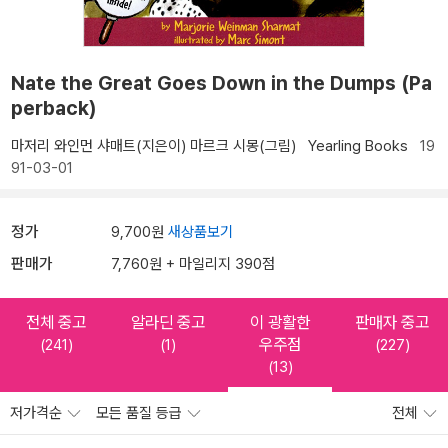
Nate the Great Goes Down in the Dumps (Pa
perback)
마저리 와인먼 샤매트(지은이)
마르크 시몽(그림)
Yearling Books
19
91-03-01
정가
9,700원
새상품보기
판매가
7,760원 + 마일리지 390점
전체 중고
알라딘 중고
이 광활한
판매자 중고
우주점
(241)
(1)
(227)
(13)
저가격순
모든 품질 등급
전체