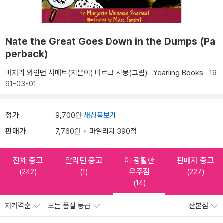
Nate the Great Goes Down in the Dumps (Pa
perback)
마저리 와인먼 샤매트(지은이)
마르크 시몽(그림)
Yearling Books
19
91-03-01
정가
9,700원
새상품보기
판매가
7,760원 + 마일리지 390점
전체 중고
알라딘 중고
이 광활한
판매자 중고
우주점
(242)
(1)
(227)
(14)
저가격순
모든 품질 등급
산본점