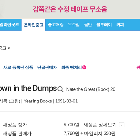
알라딘굿즈
중고매장
우주점
음반
블루레이
커피
온라인중고
중고
새로 등록된 상품
단골판매자
최종 땡처리
N
own in the Dumps
Nate the Great (Book) 20
|
시몽
(그림) |
Yearling Books
| 1991-03-01
새상품 정가
9,700원
새상품 상세보기
새상품 판매가
7,760원 + 마일리지 390원