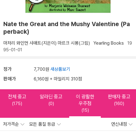
Nate the Great and the Mushy Valentine (Pa
perback)
마저리 와인먼 샤매트(지은이)
마르크 시몽(그림)
Yearling Books
19
95-01-01
정가
7,700원
새상품보기
판매가
6,160원 + 마일리지 310점
전체 중고
알라딘 중고
이 광활한
판매자 중고
우주점
(175)
(0)
(160)
(15)
저가격순
모든 품질 등급
연신내점