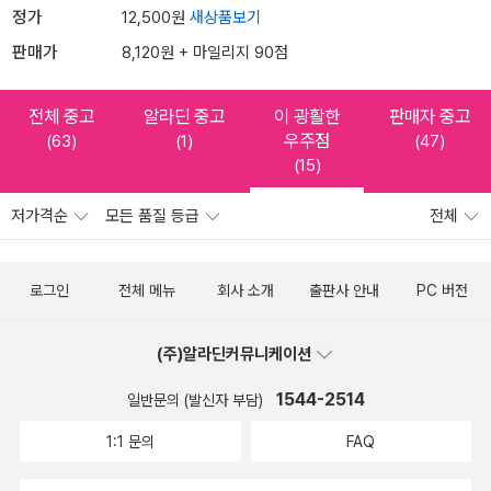
정가
12,500원
새상품보기
판매가
8,120원 + 마일리지 90점
전체 중고
알라딘 중고
이 광활한
판매자 중고
우주점
(63)
(1)
(47)
(15)
저가격순
모든 품질 등급
전체
로그인
전체 메뉴
회사 소개
출판사 안내
PC 버전
(주)알라딘커뮤니케이션
1544-2514
일반문의 (발신자 부담)
1:1 문의
FAQ