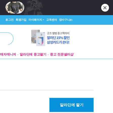
로그인
회원가입
마이페이지
고객센터
장바구니
(0)
판매자매니저
알라딘에 중고팔기
중고 전문셀러샵
알라딘에 팔기