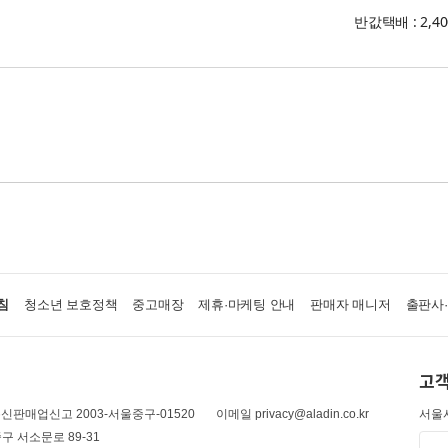
반값택배 : 2,4
침
청소년 보호정책
중고매장
제휴·마케팅 안내
판매자 매니저
출판사
고객
신판매업신고 2003-서울중구-01520
이메일 privacy@aladin.co.kr
서울시
구 서소문로 89-31