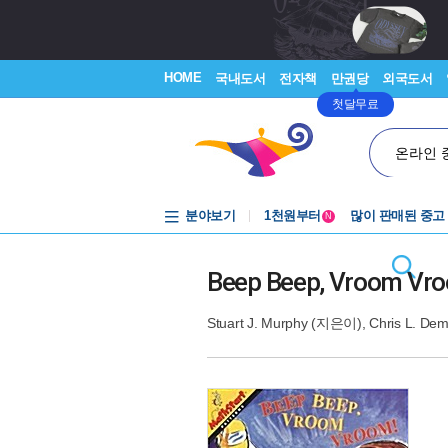
HOME
국내도서
전자책
만권당
외국도서
첫달무료
온라인 
중고음반
분야보기
1천원부터
많이 판매된 중고
N
중고음반
Beep Beep, Vroom Vr
Stuart J. Murphy
(지은이),
Chris L. Dem