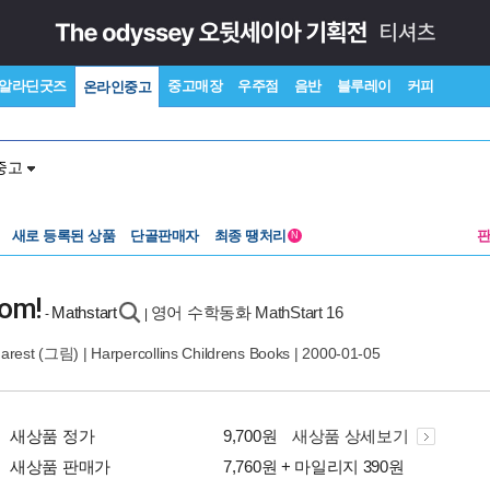
알라딘굿즈
중고매장
우주점
음반
블루레이
커피
온라인중고
중고
새로 등록된 상품
단골판매자
최종 땡처리
N
oom!
Mathstart
영어 수학동화 MathStart 16
-
|
arest
(그림) |
Harpercollins Childrens Books
| 2000-01-05
새상품 정가
9,700원
새상품 상세보기
새상품 판매가
7,760원 + 마일리지 390원