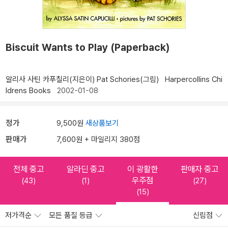
Biscuit Wants to Play (Paperback)
알리사 사틴 카푸칠리(지은이)
Pat Schories(그림)
Harpercollins Chi
ldrens Books
2002-01-08
정가
9,500원
새상품보기
판매가
7,600원 + 마일리지 380점
전체 중고
알라딘 중고
이 광활한
판매자 중고
우주점
(43)
(1)
(27)
(15)
저가격순
모든 품질 등급
신림점