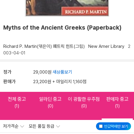
Myths of the Ancient Greeks (Paperback)
Richard P. Martin(엮은이)
패트릭 헌트(그림)
New Amer Library
2
003-04-01
정가
29,000원
새상품보기
판매가
23,200원 + 마일리지 1,160점
전체 중고
알라딘 중고
이 광활한 우주점
판매자 중고
(1)
(0)
(0)
(1)
저가격순
모든 품질 등급
반값택배
만 보기