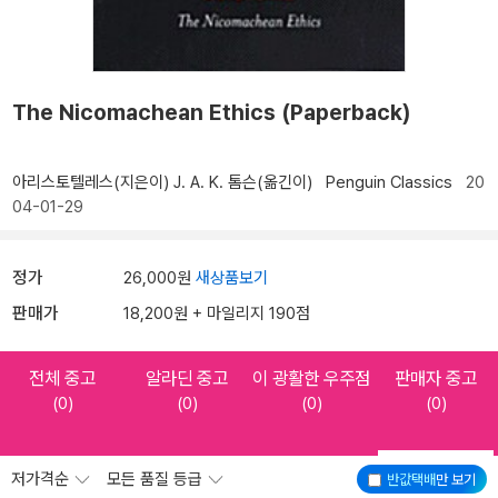
The Nicomachean Ethics (Paperback)
아리스토텔레스(지은이)
J. A. K. 톰슨(옮긴이)
Penguin Classics
20
04-01-29
정가
26,000원
새상품보기
판매가
18,200원 + 마일리지 190점
전체 중고
알라딘 중고
이 광활한 우주점
판매자 중고
(0)
(0)
(0)
(0)
저가격순
모든 품질 등급
반값택배
만 보기