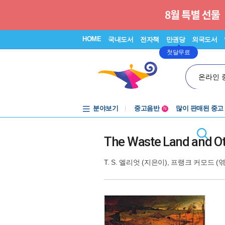
HOME
국내도서
전자책
만권당
외국도서
첫달무료
온라인 
분야보기
중고음반
많이 판매된 중고
N
1천원부터
중고음반
The Waste Land and O
T. S. 엘리엇
(지은이),
프랭크 커모드
(엮