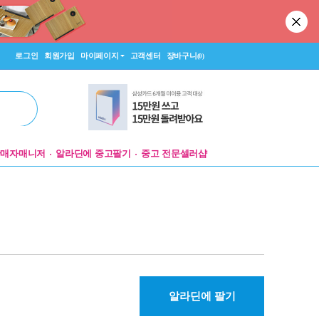
로그인
회원가입
마이페이지
고객센터
장바구니
(0)
판매자매니저
알라딘에 중고팔기
중고 전문셀러샵
알라딘에 팔기