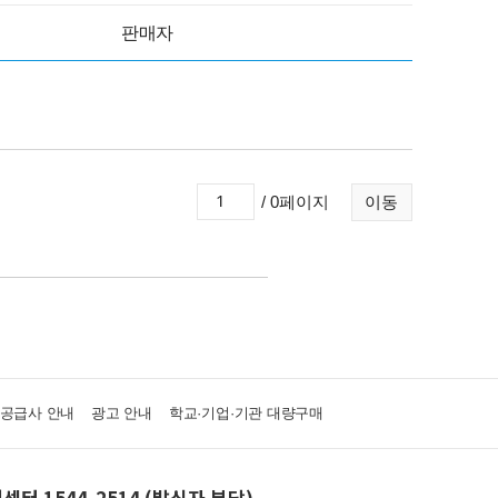
판매자
/ 0페이지
이동
·공급사 안내
광고 안내
학교·기업·기관 대량구매
센터 1544-2514 (발신자 부담)