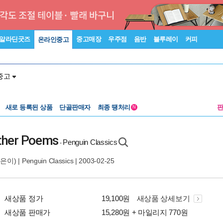
알라딘굿즈
중고매장
우주점
음반
블루레이
커피
온라인중고
중고
새로 등록된 상품
단골판매자
최종 땡처리
N
ther Poems
Penguin Classics
-
은이) |
Penguin Classics
| 2003-02-25
새상품 정가
19,100원
새상품 상세보기
새상품 판매가
15,280원 + 마일리지 770원