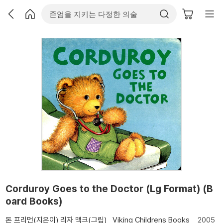
Corduroy Goes to the Doctor (Lg Format) (B
oard Books)
돈 프리먼(지은이)
리자 맥크(그림)
Viking Childrens Books
2005