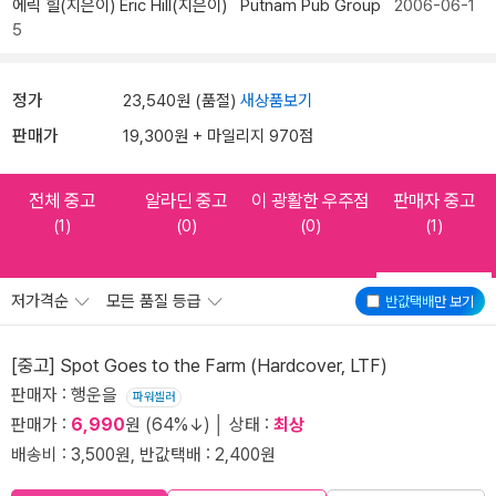
에릭 힐(지은이)
Eric Hill(지은이)
Putnam Pub Group
2006-06-1
5
정가
23,540원 (품절)
새상품보기
판매가
19,300원 + 마일리지 970점
전체 중고
알라딘 중고
이 광활한 우주점
판매자 중고
(1)
(0)
(0)
(1)
저가격순
모든 품질 등급
반값택배
만 보기
[중고] Spot Goes to the Farm (Hardcover, LTF)
판매자 : 행운을
파워셀러
판매가 :
6,990
원 (64%↓) │ 상태 :
최상
배송비 : 3,500원, 반값택배 : 2,400원