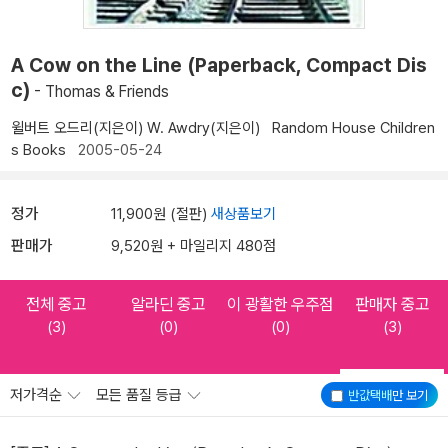
A Cow on the Line (Paperback, Compact Dis
c)
- Thomas & Friends
윌버트 오드리(지은이)
W. Awdry(지은이)
Random House Children
s Books
2005-05-24
정가
11,900원 (절판)
새상품보기
판매가
9,520원 + 마일리지 480점
전체 중고
알라딘 중고
이 광활한 우주점
판매자 중고
(3)
(0)
(0)
(3)
저가격순
모든 품질 등급
반값택배
만 보기