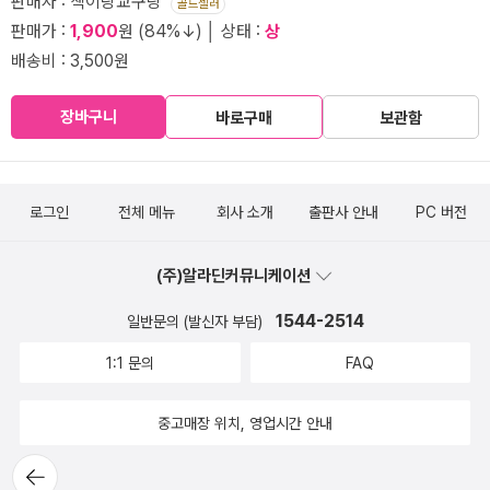
판매자 : 책이랑교구랑
골드셀러
판매가 :
1,900
원 (84%↓) │ 상태 :
상
배송비 : 3,500원
장바구니
바로구매
보관함
로그인
전체 메뉴
회사 소개
출판사 안내
PC 버전
(주)알라딘커뮤니케이션
1544-2514
일반문의 (발신자 부담)
1:1 문의
FAQ
중고매장 위치, 영업시간 안내
뒤로가