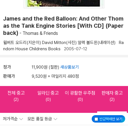
James and the Red Balloon: And Other Thom
as the Tank Engine Stories [With CD] (Paper
back)
- Thomas & Friends
윌버트 오드리(지은이)
David Mitton(사진)
알렉 볼드윈(내레이션)
Ra
ndom House Childrens Books
2005-07-12
정가
11,900원 (절판)
새상품보기
판매가
9,520원 + 마일리지 480점
전체 중고
알라딘 중고
이 광활한 우주점
판매자 중고
(2)
(0)
(0)
(2)
저가격순
모든 품질 등급
반값택배
만 보기