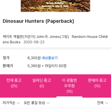
Dinosaur Hunters (Paperback)
케이트 맥뮐란(지은이)
John R. Jones(그림)
Random House Childr
ens Books
2005-08-23
정가
8,300원
새상품보기
판매가
5,390원 + 마일리지 60점
전체 중고
알라딘 중고
이 광활한
판매자 중고
우주점
(25)
(0)
(15)
(10)
저가격순
모든 품질 등급
전체