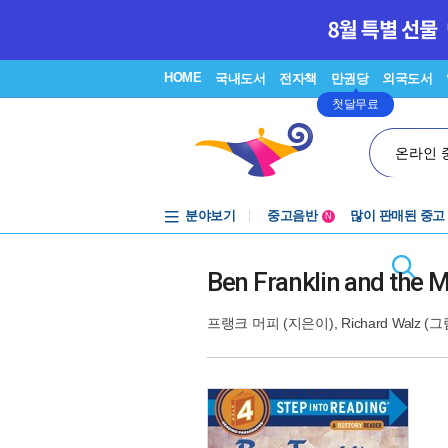
HOME
국내도서
전자책
만권당
외국도서
첫달무료
온라인 
분야보기
중고음반
많이 판매된 중고
N
1천원부터
중고음반
Ben Franklin and the 
프랭크 머피
(지은이),
Richard Walz
(그림