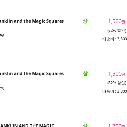
상
1,500
anklin and the Magic Squares
원
(82% 할인)
7%
배송비 : 3,30
상
1,500
anklin and the Magic Squares
원
(82% 할인)
7%
배송비 : 3,30
상
1,700
RANKLIN AND THE MAGIC
원