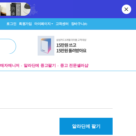
로그인
회원가입
마이페이지
고객센터
장바구니
(0)
판매자매니저
알라딘에 중고팔기
중고 전문셀러샵
알라딘에 팔기