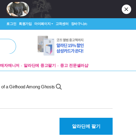
로그인
회원가입
마이페이지
고객센터
장바구니
(0)
판매자매니저
알라딘에 중고팔기
중고 전문셀러샵
 of a Girlhood Among Ghosts
알라딘에 팔기