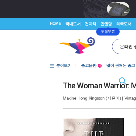
HOME
국내도서
전자책
만권당
외국도서
첫달무료
온라인 
분야보기
중고음반
많이 판매된 중고
N
1천원부터
중고음반
The Woman Warrior: M
Maxine Hong Kingston
(지은이) |
Vinta