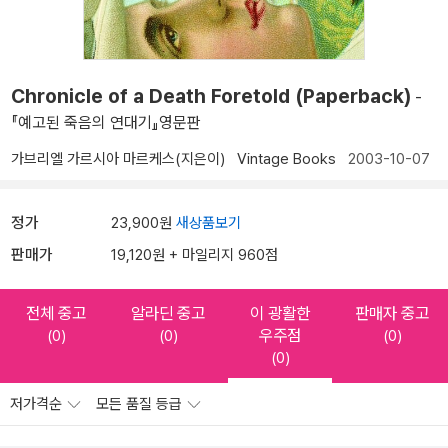
Chronicle of a Death Foretold (Paperback)
-
『예고된 죽음의 연대기』영문판
가브리엘 가르시아 마르케스(지은이)
Vintage Books
2003-10-07
정가
23,900원
새상품보기
판매가
19,120원 + 마일리지 960점
전체 중고
알라딘 중고
이 광활한
판매자 중고
우주점
(0)
(0)
(0)
(0)
저가격순
모든 품질 등급