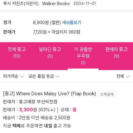
루시 커진즈(지은이)
Walker Books
2004-11-01
정가
8,900원 (절판)
새상품보기
판매가
7,120원 + 마일리지 360점
전체 중고
알라딘 중고
이 광활한
판매자 중고
우주점
(10)
(0)
(9)
(1)
저가격순
모든 품질 등급
전체
[중고] Where Does Maisy Live? (Flap Book)
소득공제
판매자 :
중고매장 부산덕천점
판매가 :
3,300
원 (63%↓) │ 상태 :
중
배송비 : 2만원 미만 배송료 2,500원
지금
택배
로 주문하면
내일
출고 가능