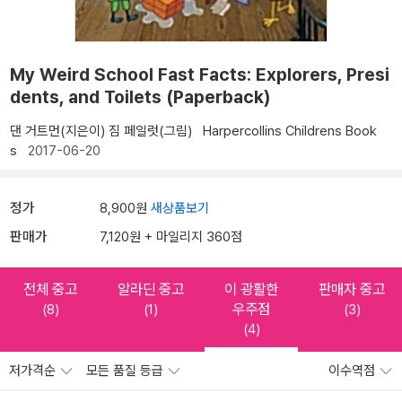
My Weird School Fast Facts: Explorers, Presi
dents, and Toilets (Paperback)
댄 거트먼(지은이)
짐 페일럿(그림)
Harpercollins Childrens Book
s
2017-06-20
정가
8,900원
새상품보기
판매가
7,120원 + 마일리지 360점
전체 중고
알라딘 중고
이 광활한
판매자 중고
우주점
(8)
(1)
(3)
(4)
저가격순
모든 품질 등급
이수역점