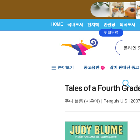
HOME
국내도서
전자책
만권당
외국도서
첫달무료
온라인 
중고음반
분야보기
많이 판매된 중고
N
1천원부터
중고음반
Tales of a Fourth Grad
주디 블룸
(지은이) |
Penguin U.S
| 200