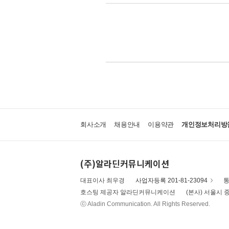
회사소개
채용안내
이용약관
개인정보처리방
(주)알라딘커뮤니케이션
대표이사 최우경
사업자등록 201-81-23094
통
호스팅 제공자 알라딘커뮤니케이션
(본사) 서울시 중
ⓒ Aladin Communication. All Rights Reserved.