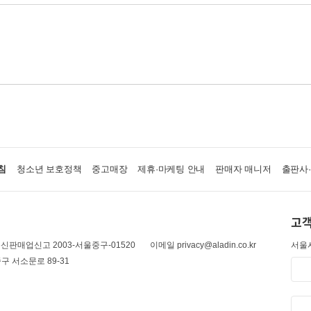
침
청소년 보호정책
중고매장
제휴·마케팅 안내
판매자 매니저
출판사
고객
신판매업신고 2003-서울중구-01520
이메일 privacy@aladin.co.kr
서울시
구 서소문로 89-31