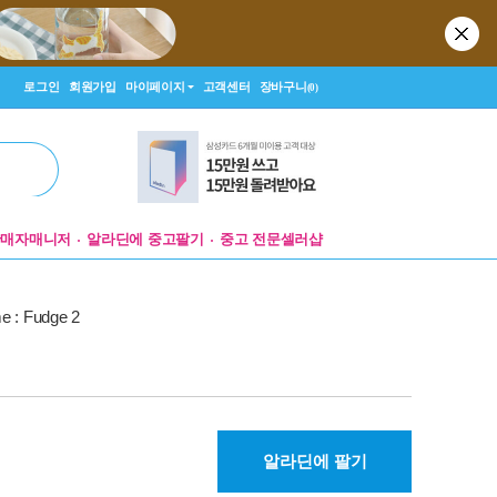
로그인
회원가입
마이페이지
고객센터
장바구니
(0)
판매자매니저
알라딘에 중고팔기
중고 전문셀러샵
e : Fudge 2
알라딘에 팔기