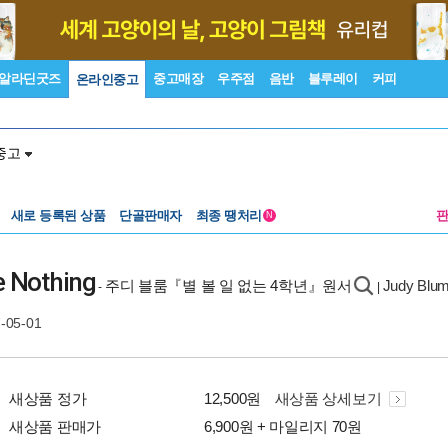
알라딘굿즈
중고매장
우주점
음반
블루레이
커피
온라인중고
중고
새로 등록된 상품
단골판매자
최종 땡처리
N
e Nothing
주디 블룸『별 볼 일 없는 4학년』원서
Judy Blum
-
|
7-05-01
새상품 정가
12,500원
새상품 상세보기
새상품 판매가
6,900원 + 마일리지 70원