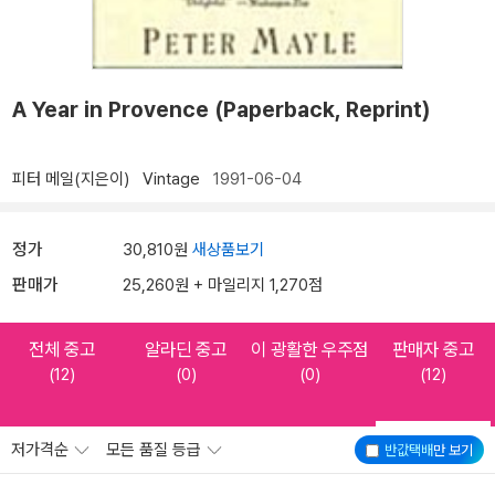
A Year in Provence (Paperback, Reprint)
피터 메일(지은이)
Vintage
1991-06-04
정가
30,810원
새상품보기
판매가
25,260원 + 마일리지 1,270점
전체 중고
알라딘 중고
이 광활한 우주점
판매자 중고
(12)
(0)
(0)
(12)
저가격순
모든 품질 등급
반값택배
만 보기