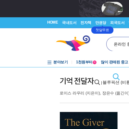
HOME
국내도서
전자책
만권당
외국도서
첫달무료
온라인 
중고음반
분야보기
1천원부터
많이 판매된 중고
N
중고음반
기억 전달자
블루픽션 (비룡
|
로이스 라우리
(지은이),
장은수
(옮긴이)