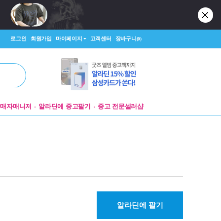
로그인
회원가입
마이페이지
고객센터
장바구니
(0)
판매자매니저
알라딘에 중고팔기
중고 전문셀러샵
알라딘에 팔기