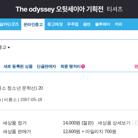
알라딘굿즈
중고매장
우주점
음반
블루레이
커피
온라인중고
중고
새로 등록된 상품
단골판매자
최종 땡처리
N
소 청소년 문학선) 20
 |
비룡소
| 2007-05-18
새상품 정가
14,000원 (절판)
새상품 상세보기
새상품 판매가
12,600원 + 마일리지 700원