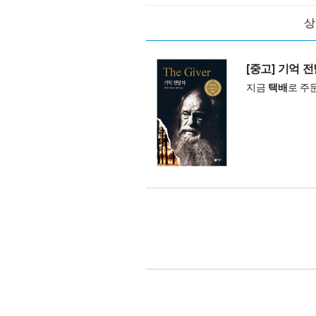
상
[중고] 기억 
지금
택배
로 주