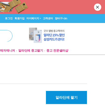
로그인
회원가입
마이페이지
고객센터
장바구니
(0)
판매자매니저
알라딘에 중고팔기
중고 전문셀러샵
알라딘에 팔기