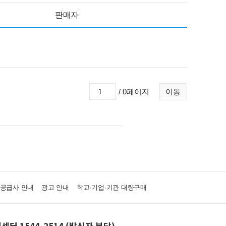
판매자
/ 0페이지
이동
·공급사 안내
광고 안내
학교·기업·기관 대량구매
센터 1544-2514 (발신자 부담)