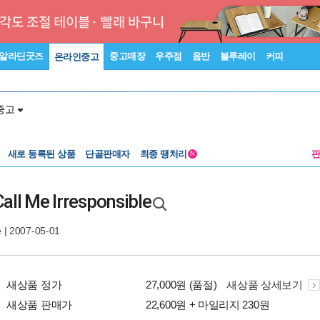
알라딘굿즈
중고매장
우주점
음반
블루레이
커피
온라인중고
중고
새로 등록된 상품
단골판매자
최종 땡처리
N
all Me Irresponsible
e
| 2007-05-01
새상품 정가
27,000원 (품절)
새상품 상세보기
새상품 판매가
22,600원 + 마일리지 230원