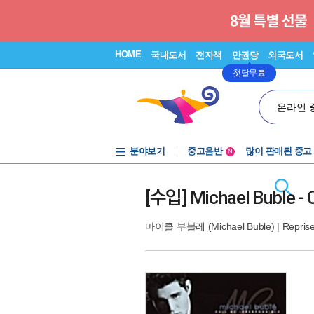
HOME
국내도서
전자책
만권당
외국도서
첫달무료
온라인 
분야보기
중고음반
많이 판매된 중고
N
1천원부터
중고음반
[수입] Michael Buble - C
마이클 부블레 (Michael Buble)
|
Repris