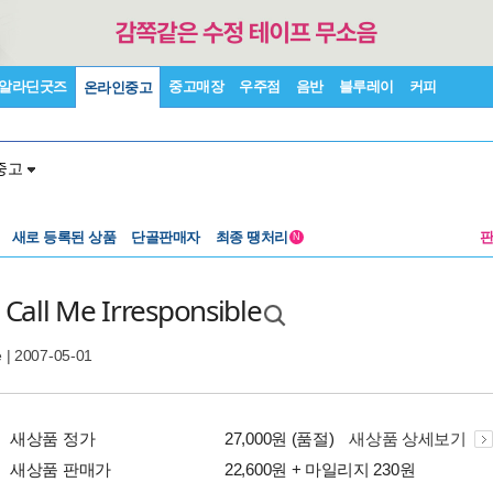
알라딘굿즈
중고매장
우주점
음반
블루레이
커피
온라인중고
중고
새로 등록된 상품
단골판매자
최종 땡처리
N
Call Me Irresponsible
e
| 2007-05-01
새상품 정가
27,000원 (품절)
새상품 상세보기
새상품 판매가
22,600원 + 마일리지 230원