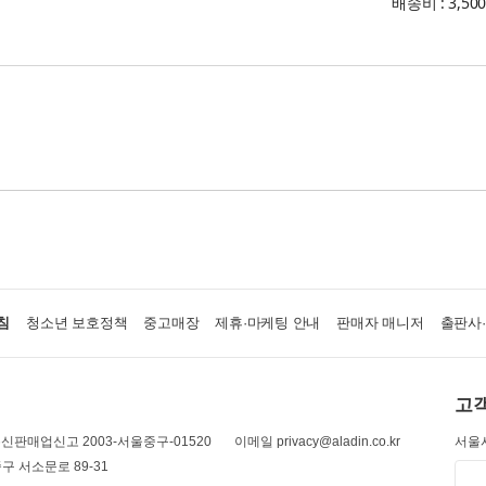
배송비 : 3,50
침
청소년 보호정책
중고매장
제휴·마케팅 안내
판매자 매니저
출판사
고객
신판매업신고 2003-서울중구-01520
이메일 privacy@aladin.co.kr
서울시
구 서소문로 89-31