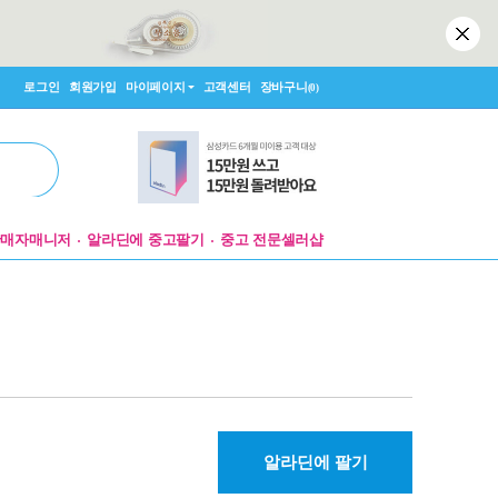
로그인
회원가입
마이페이지
고객센터
장바구니
(0)
판매자매니저
알라딘에 중고팔기
중고 전문셀러샵
알라딘에 팔기