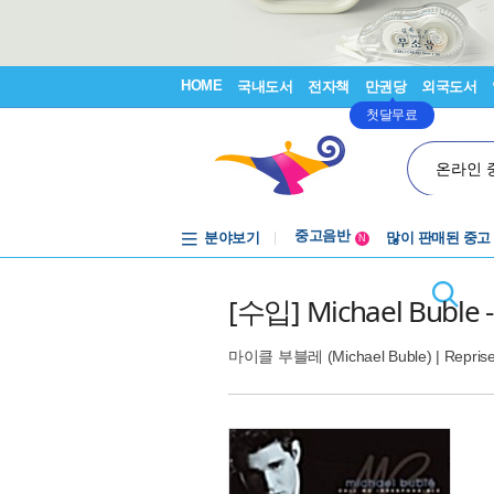
HOME
국내도서
전자책
만권당
외국도서
첫달무료
온라인 
중고음반
분야보기
많이 판매된 중고
1천원부터
N
중고음반
[수입] Michael Buble - 
마이클 부블레 (Michael Buble)
|
Repris