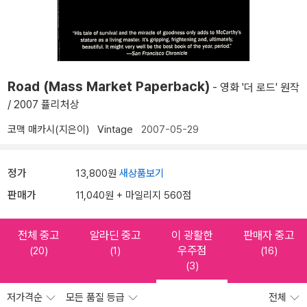
Road (Mass Market Paperback)
- 영화 '더 로드' 원작
/ 2007 퓰리처상
코맥 매카시(지은이)
Vintage
2007-05-29
정가
13,800원
새상품보기
판매가
11,040원 + 마일리지 560점
전체 중고
알라딘 중고
이 광활한
판매자 중고
우주점
(20)
(1)
(16)
(3)
저가격순
모든 품질 등급
전체