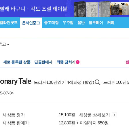
알라딘굿즈
중고매장
우주점
음반
블루레이
커피
온라인중고
중고
새로 등록된 상품
단골판매자
최종 땡처리
N
ionary Tale
느리게100권읽기 4색과정 (빨강)
느리게100권
-
|
05-07-04
새상품 정가
15,100원
새상품 상세보기
새상품 판매가
12,830원 + 마일리지 650원