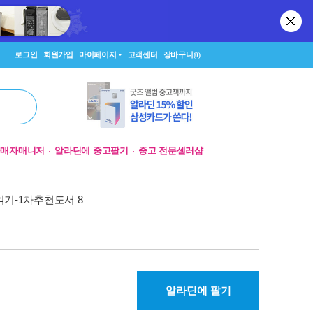
로그인
회원가입
마이페이지
고객센터
장바구니
(0)
판매자매니저
알라딘에 중고팔기
중고 전문셀러샵
읽기-1차추천도서 8
알라딘에 팔기