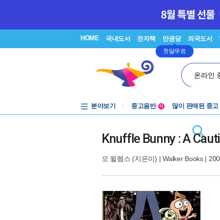
HOME
국내도서
전자책
만권당
외국도서
첫달무료
온라인 
분야보기
중고음반
많이 판매된 중고
N
1천원부터
중고음반
Knuffle Bunny : A Caut
모 윌렘스
(지은이) |
Walker Books
| 20