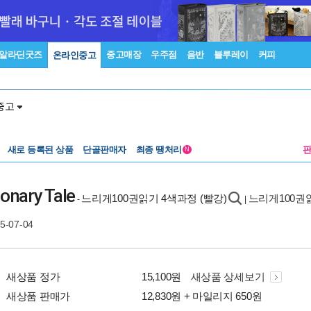
알라딘굿즈
중고매장
우주점
음반
블루레이
커피
온라인중고
중고
새로 등록된 상품
단골판매자
최종 땡처리
N
ionary Tale
느리게100권읽기 4색과정 (빨강)
느리게100권
-
|
05-07-04
새상품 정가
15,100원
새상품 상세보기
새상품 판매가
12,830원 + 마일리지 650원