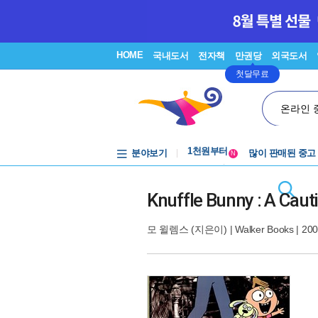
HOME
국내도서
전자책
만권당
외국도서
첫달무료
온라인 
중고음반
1천원부터
분야보기
많이 판매된 중고
중고음반
N
Knuffle Bunny : A Caut
모 윌렘스
(지은이) |
Walker Books
| 20