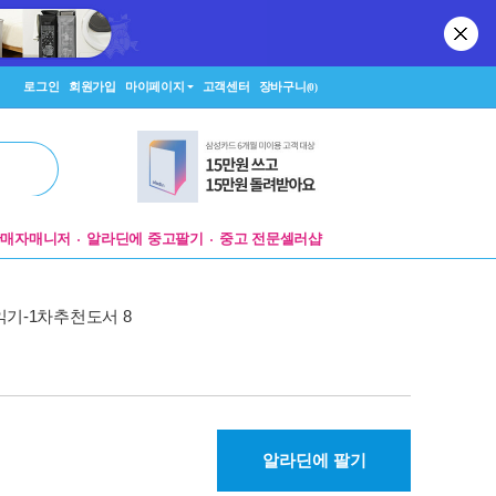
로그인
회원가입
마이페이지
고객센터
장바구니
(0)
판매자매니저
알라딘에 중고팔기
중고 전문셀러샵
읽기-1차추천도서 8
알라딘에 팔기