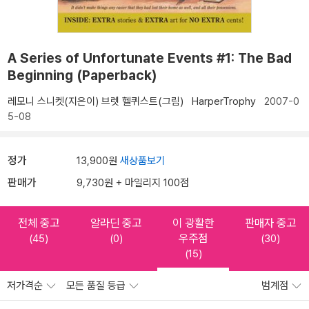
A Series of Unfortunate Events #1: The Bad
Beginning (Paperback)
레모니 스니켓(지은이)
브렛 헬퀴스트(그림)
HarperTrophy
2007-0
5-08
정가
13,900원
새상품보기
판매가
9,730원 + 마일리지 100점
전체 중고
알라딘 중고
이 광활한
판매자 중고
우주점
(45)
(0)
(30)
(15)
저가격순
모든 품질 등급
범계점