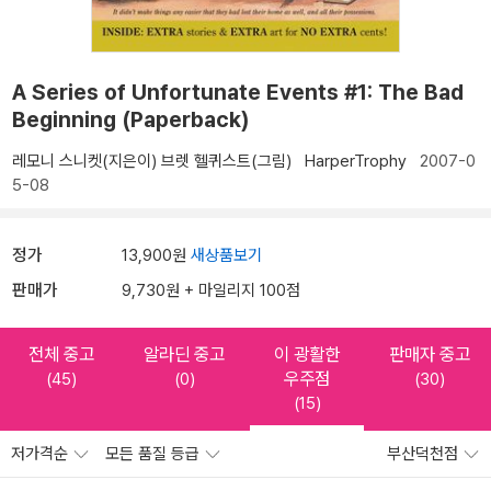
A Series of Unfortunate Events #1: The Bad
Beginning (Paperback)
레모니 스니켓(지은이)
브렛 헬퀴스트(그림)
HarperTrophy
2007-0
5-08
정가
13,900원
새상품보기
판매가
9,730원 + 마일리지 100점
전체 중고
알라딘 중고
이 광활한
판매자 중고
우주점
(45)
(0)
(30)
(15)
저가격순
모든 품질 등급
부산덕천점