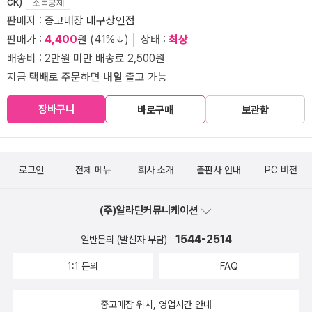
ck)
소득공제
판매자 :
중고매장 대구상인점
판매가 :
4,400
원 (41%↓) │ 상태 :
최상
배송비 : 2만원 미만 배송료 2,500원
지금
택배
로 주문하면
내일
출고 가능
장바구니
바로구매
보관함
로그인
전체 메뉴
회사 소개
출판사 안내
PC 버전
(주)알라딘커뮤니케이션
1544-2514
일반문의 (발신자 부담)
1:1 문의
FAQ
중고매장 위치, 영업시간 안내