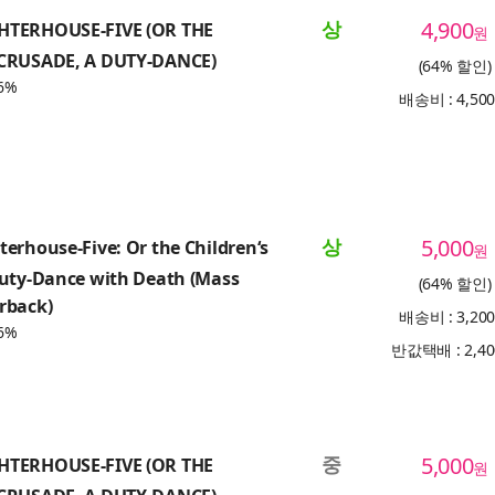
상
4,900
HTERHOUSE-FIVE (OR THE
원
CRUSADE, A DUTY-DANCE)
(64% 할인)
6%
배송비 : 4,50
상
5,000
erhouse-Five: Or the Children‘s
원
Duty-Dance with Death (Mass
(64% 할인)
rback)
배송비 : 3,20
6%
반값택배 : 2,4
중
5,000
HTERHOUSE-FIVE (OR THE
원
CRUSADE, A DUTY-DANCE)