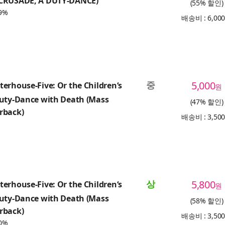
(55% 할인)
9%
배송비 : 6,00
중
5,000
erhouse-Five: Or the Children‘s
원
Duty-Dance with Death (Mass
(47% 할인)
rback)
배송비 : 3,50
상
5,800
erhouse-Five: Or the Children‘s
원
Duty-Dance with Death (Mass
(58% 할인)
rback)
배송비 : 3,50
0%