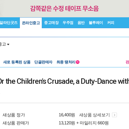
알라딘굿즈
중고매장
우주점
음반
블루레이
커피
온라인중고
중고
새로 등록된 상품
단골판매자
최종 땡처리
N
r the Children's Crusade, a Duty-Dance wit
3
새상품 정가
16,400원
새상품 상세보기
새상품 판매가
13,120원 + 마일리지 660원