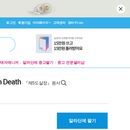
로그인
회원가입
마이페이지
고객센터
장바구니
(0)
판매자매니저
알라딘에 중고팔기
중고 전문셀러샵
h Death
『제5도살장』원서
-
알라딘에 팔기