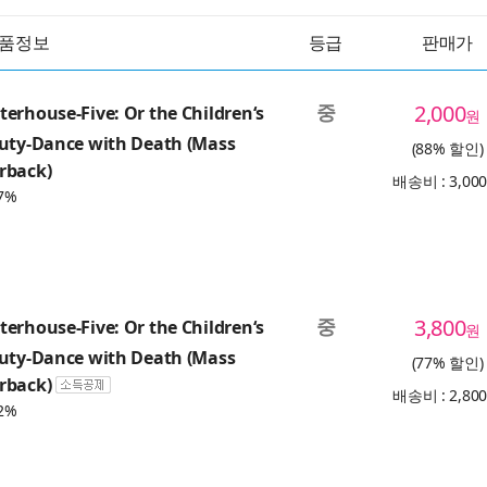
품정보
등급
판매가
중
2,000
erhouse-Five: Or the Children‘s
원
Duty-Dance with Death (Mass
(88% 할인)
rback)
배송비 : 3,00
7%
중
3,800
erhouse-Five: Or the Children‘s
원
Duty-Dance with Death (Mass
(77% 할인)
rback)
배송비 : 2,80
2%