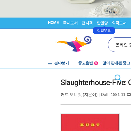
HOME
국내도서
전자책
만권당
외국도서
첫달무료
온라인 
분야보기
중고음반
많이 판매된 중고
N
1천원부터
중고음반
Slaughterhouse-Five: O
커트 보니것
(지은이) |
Dell
| 1991-11-0