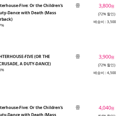
중
3,800
erhouse-Five: Or the Children‘s
원
Duty-Dance with Death (Mass
(72% 할인)
rback)
배송비 : 3,50
7%
중
3,900
HTERHOUSE-FIVE (OR THE
원
CRUSADE, A DUTY-DANCE)
(72% 할인)
0%
배송비 : 4,50
중
4,040
erhouse-Five: Or the Children‘s
원
Duty-Dance with Death (Mass
(64% 할인)