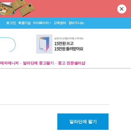
로그인
회원가입
마이페이지
고객센터
장바구니
(0)
판매자매니저
알라딘에 중고팔기
중고 전문셀러샵
알라딘에 팔기