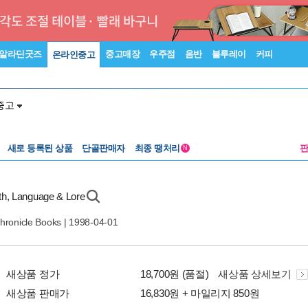
알라딘굿즈
중고매장
우주점
음반
블루레이
커피
온라인중고
중고
새로 등록된 상품
단골판매자
최종 땡처리
N
h, Language & Lore
hronicle Books
| 1998-04-01
새상품 정가
18,700원 (품절)
새상품 상세보기
새상품 판매가
16,830원 + 마일리지 850원