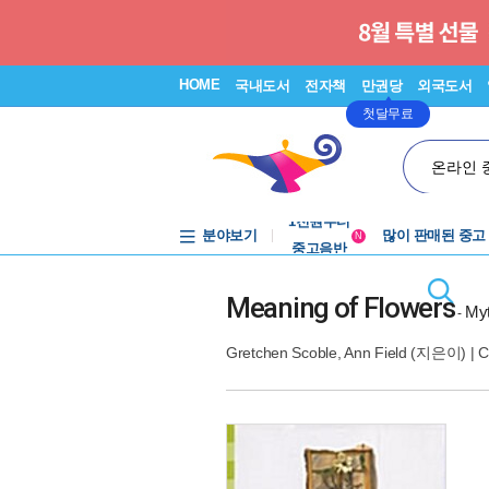
HOME
국내도서
전자책
만권당
외국도서
첫달무료
온라인 
중고음반
1천원부터
분야보기
많이 판매된 중고
중고음반
N
Meaning of Flowers
Myt
-
Gretchen Scoble
,
Ann Field
(지은이) |
C