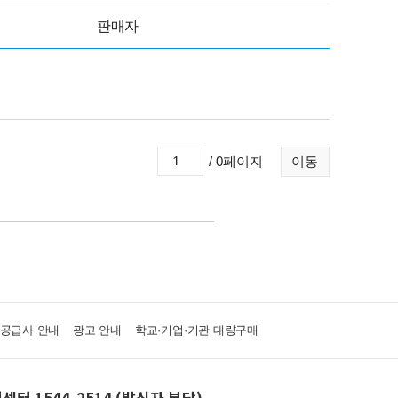
판매자
/ 0페이지
이동
·공급사 안내
광고 안내
학교·기업·기관 대량구매
센터 1544-2514 (발신자 부담)