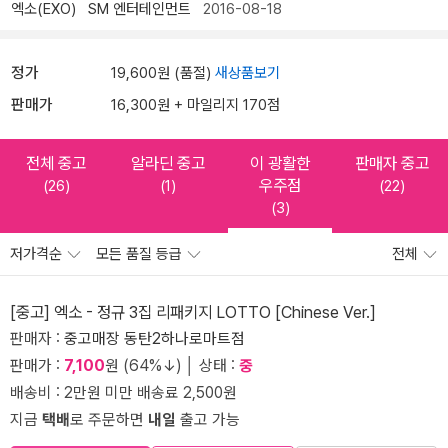
엑소(EXO)
SM 엔터테인먼트
2016-08-18
정가
19,600원 (품절)
새상품보기
판매가
16,300원 + 마일리지 170점
전체 중고
알라딘 중고
이 광활한
판매자 중고
우주점
(26)
(1)
(22)
(3)
저가격순
모든 품질 등급
전체
[중고] 엑소 - 정규 3집 리패키지 LOTTO [Chinese Ver.]
판매자 :
중고매장 동탄2하나로마트점
판매가 :
7,100
원 (64%↓) │ 상태 :
중
배송비 : 2만원 미만 배송료 2,500원
지금
택배
로 주문하면
내일
출고 가능