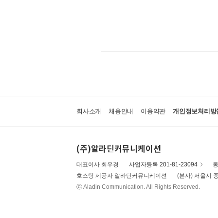
회사소개
채용안내
이용약관
개인정보처리방
(주)알라딘커뮤니케이션
대표이사 최우경
사업자등록 201-81-23094
통
호스팅 제공자 알라딘커뮤니케이션
(본사) 서울시 중
ⓒ Aladin Communication. All Rights Reserved.