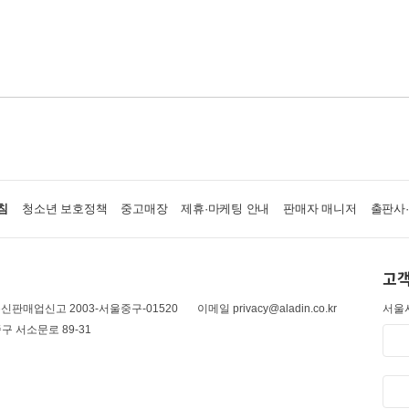
침
청소년 보호정책
중고매장
제휴·마케팅 안내
판매자 매니저
출판사
고객
신판매업신고 2003-서울중구-01520
이메일 privacy@aladin.co.kr
서울시
구 서소문로 89-31