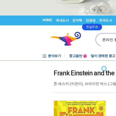
HOME
국내도서
전자책
만권당
외국도서
첫달무료
온라인 
분야보기
중고음반
많이 판매된 중고
N
1천원부터
중고음반
Frank Einstein and the
존 셰스카
(지은이),
브라이언 빅스
(그림)