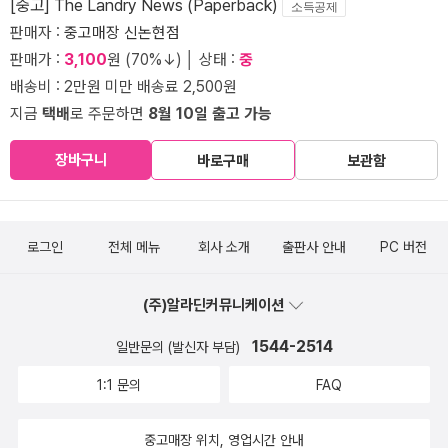
[중고] The Landry News (Paperback)
소득공제
판매자 :
중고매장 신논현점
판매가 :
3,100
원 (70%↓) │ 상태 :
중
배송비 : 2만원 미만 배송료 2,500원
지금
택배
로 주문하면
8월 10일 출고 가능
장바구니
바로구매
보관함
로그인
전체 메뉴
회사 소개
출판사 안내
PC 버전
(주)알라딘커뮤니케이션
1544-2514
일반문의 (발신자 부담)
1:1 문의
FAQ
중고매장 위치, 영업시간 안내