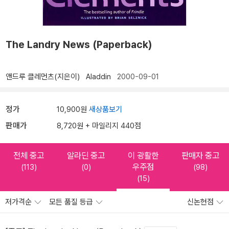
The Landry News (Paperback)
앤드루 클레먼츠(지은이)
Aladdin
2000-09-01
정가
10,900원
새상품보기
판매가
8,720원 + 마일리지 440점
전체 중고
알라딘 중고
이 광활한
판매자 중고
우주점
(113)
(0)
(98)
(15)
저가격순
모든 품질 등급
신논현점