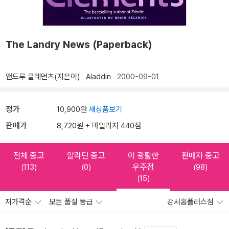
The Landry News (Paperback)
앤드루 클레먼츠(지은이)
Aladdin
2000-09-01
정가
10,900원
새상품보기
판매가
8,720원 + 마일리지 440점
전체 중고
알라딘 중고
이 광활한
판매자 중고
우주점
(113)
(0)
(98)
(15)
저가격순
모든 품질 등급
강서홈플러스점