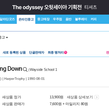
알라딘굿즈
중고매장
우주점
음반
블루레이
커피
온라인중고
중고
새로 등록된 상품
단골판매자
최종 땡처리
N
ling Down
Wayside School 1
|
 |
HarperTrophy
| 1990-08-01
새상품 정가
13,900원
새상품 상세보기
새상품 판매가
7,600원 + 마일리지 80원