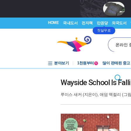
HOME
국내도서
전자책
만권당
외국도서
첫달무료
온라인 
중고음반
분야보기
1천원부터
많이 판매된 중고
N
중고음반
Wayside School Is Fal
루이스 새커
(지은이),
애덤 맥컬리
(그림)