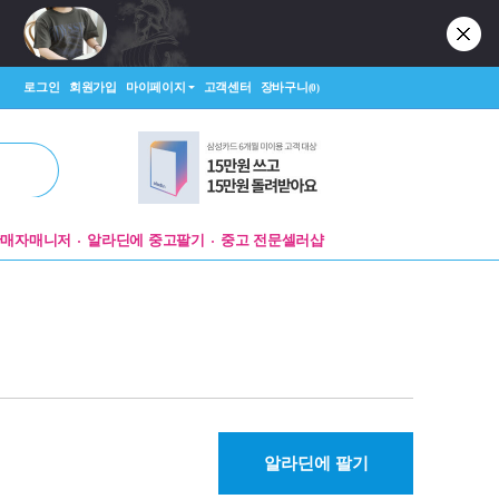
로그인
회원가입
마이페이지
고객센터
장바구니
(0)
판매자매니저
알라딘에 중고팔기
중고 전문셀러샵
알라딘에 팔기