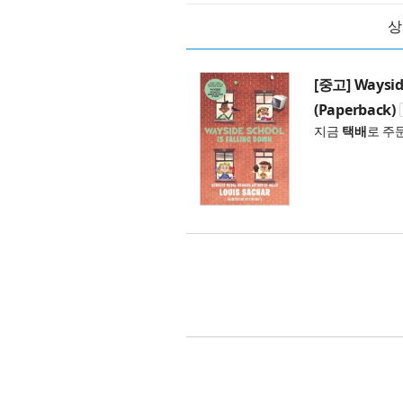
상
[중고] Wayside
(Paperback)
지금
택배
로 주