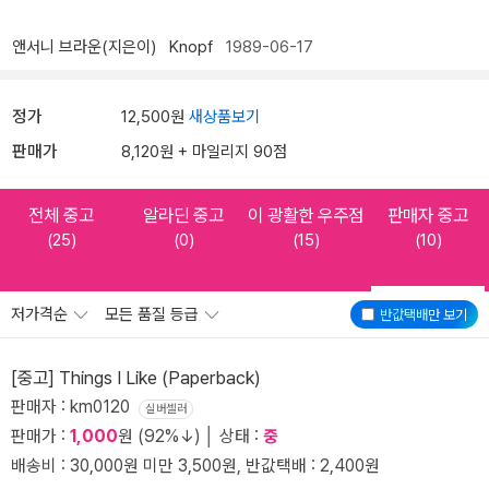
앤서니 브라운(지은이)
Knopf
1989-06-17
정가
12,500원
새상품보기
판매가
8,120원 + 마일리지 90점
전체 중고
알라딘 중고
이 광활한 우주점
판매자 중고
(25)
(0)
(15)
(10)
저가격순
모든 품질 등급
반값택배
만 보기
[중고] Things I Like (Paperback)
판매자 : km0120
실버셀러
판매가 :
1,000
원 (92%↓) │ 상태 :
중
배송비 : 30,000원 미만 3,500원, 반값택배 : 2,400원