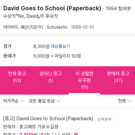
David Goes to School (Paperback)
- 1994 칼데콧
수상작『No, David』의 후속작
데이비드 섀넌(지은이)
Scholastic
1999-01-01
정가
8,300원
새상품보기
판매가
5,000원 + 마일리지 50점
전체 중고
알라딘 중고
이 광활한
판매자 중고
우주점
(63)
(1)
(47)
(15)
저가격순
모든 품질 등급
전체
[중고] David Goes to School (Paperback)
소득공제
판매자 :
중고매장 가로수길점
판매가 :
2,800
원 (64%↓) │ 상태 :
중