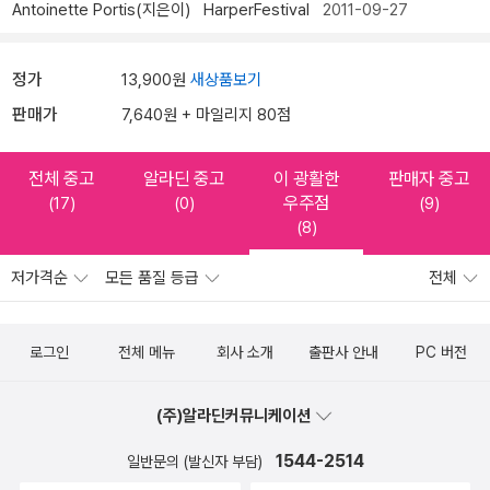
Antoinette Portis(지은이)
HarperFestival
2011-09-27
정가
13,900원
새상품보기
판매가
7,640원 + 마일리지 80점
전체 중고
알라딘 중고
이 광활한
판매자 중고
우주점
(17)
(0)
(9)
(8)
저가격순
모든 품질 등급
전체
로그인
전체 메뉴
회사 소개
출판사 안내
PC 버전
(주)알라딘커뮤니케이션
1544-2514
일반문의 (발신자 부담)