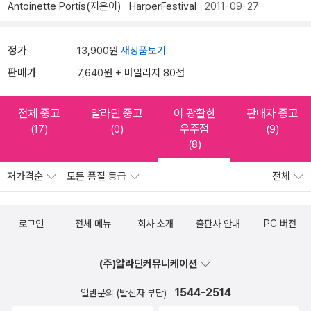
Antoinette Portis(지은이)
HarperFestival
2011-09-27
정가
13,900원
새상품보기
판매가
7,640원 + 마일리지 80점
전체 중고
알라딘 중고
이 광활한
판매자 중고
우주점
(17)
(0)
(9)
(8)
저가격순
모든 품질 등급
전체
로그인
전체 메뉴
회사 소개
출판사 안내
PC 버전
(주)알라딘커뮤니케이션
1544-2514
일반문의 (발신자 부담)