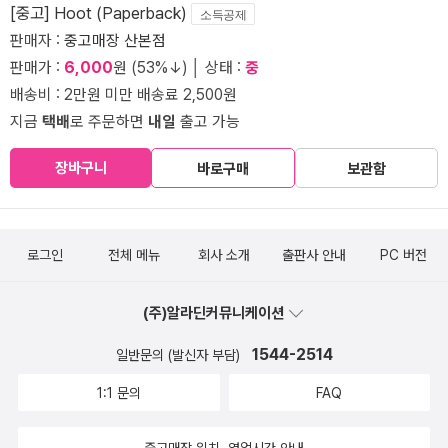
[중고] Hoot (Paperback)
소득공제
판매자 :
중고매장 산본점
판매가 :
6,000
원 (53%↓) │ 상태 :
중
배송비 : 2만원 미만 배송료 2,500원
지금
택배
로 주문하면
내일
출고 가능
장바구니
바로구매
보관함
로그인
전체 메뉴
회사 소개
출판사 안내
PC 버전
(주)알라딘커뮤니케이션
1544-2514
일반문의 (발신자 부담)
1:1 문의
FAQ
중고매장 위치, 영업시간 안내