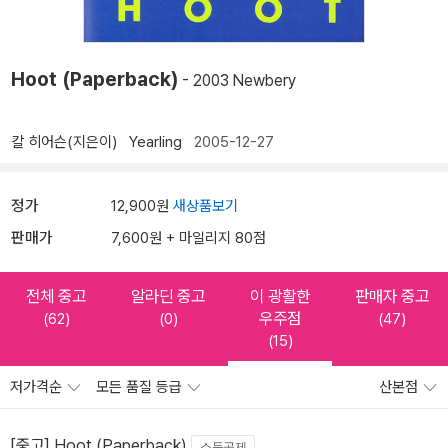
Hoot (Paperback)
- 2003 Newbery
칼 히어슨(지은이)
Yearling
2005-12-27
정가
12,900원
새상품보기
판매가
7,600원 + 마일리지 80점
전체 중고
알라딘 중고
이 광활한
판매자 중고
우주점
(62)
(0)
(47)
(15)
저가격순
모든 품질 등급
산본점
[중고] Hoot (Paperback)
소득공제