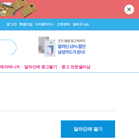
로그인
회원가입
마이페이지
고객센터
장바구니
(0)
판매자매니저
알라딘에 중고팔기
중고 전문셀러샵
알라딘에 팔기