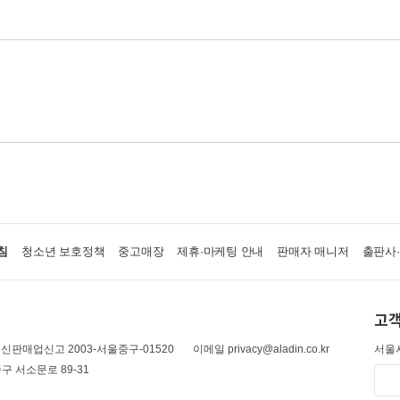
침
청소년 보호정책
중고매장
제휴·마케팅 안내
판매자 매니저
출판사
고객
신판매업신고 2003-서울중구-01520
이메일 privacy@aladin.co.kr
서울시
구 서소문로 89-31