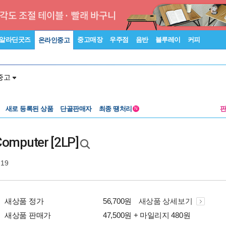
알라딘굿즈
중고매장
우주점
음반
블루레이
커피
온라인중고
중고
새로 등록된 상품
단골판매자
최종 땡처리
N
Computer [2LP]
-19
새상품 정가
56,700원
새상품 상세보기
새상품 판매가
47,500원 + 마일리지 480원