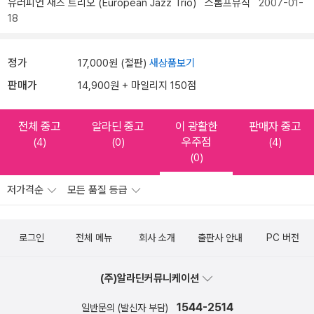
유러피언 재즈 트리오 (European Jazz Trio)
스톰프뮤직
2007-01-
18
정가
17,000원 (절판)
새상품보기
판매가
14,900원 + 마일리지 150점
전체 중고
알라딘 중고
이 광활한
판매자 중고
우주점
(4)
(0)
(4)
(0)
저가격순
모든 품질 등급
로그인
전체 메뉴
회사 소개
출판사 안내
PC 버전
(주)알라딘커뮤니케이션
1544-2514
일반문의 (발신자 부담)